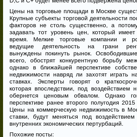
D,C и С+ будет менее всего подвержена цен
Цены на торговые площади в Москве сущест
Крупные субъекты торговой деятельности п
факторов не столь существенно, а потом
задавать тот уровень цен, который имее
время. Мелкие торговые компании и ро
ведущие деятельность на грани рент
вынуждены покинуть рынок. Освободившие
всего, обострят конкурентную борьбу ме
однако в ближайшей перспективе собстве
недвижимости навряд ли захотят играть н
ставках. Эксперты говорят о краткосроч
которая впоследствии, под воздействием н
обернется ценовым обвалом. Однако го
перспективе ранее второго полугодия 2015
Цены на коммерческую недвижимость в Мос
ставки, будут меняться под воздействие
внутренних экономических пертурбаций.
Похожие посты: