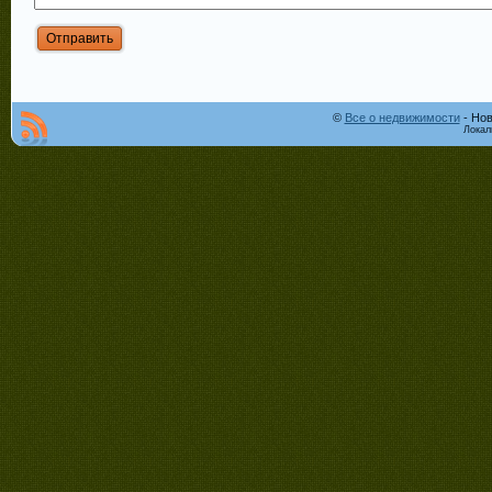
©
Все о недвижимости
- Нов
Локал