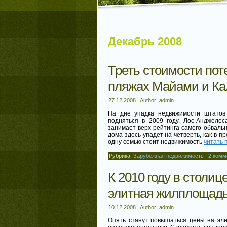
Декабрь 2008
Треть стоимости по
пляжах Майами и К
27.12.2008 | Author: admin
На дне упадка недвижимости штатов
подняться в 2009 году. Лос-Анджелес
занимает верх рейтинга самого обвальн
дома здесь упадет на четверть, как в 
одну семью стоит недвижимость
читать 
Рубрика:
Зарубежная недвижимость
|
2 комм
К 2010 году в столи
элитная жилплощадь
10.12.2008 | Author: admin
Опять станут повышаться цены на эли