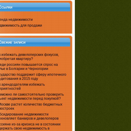
Ссылки
енда недвижимости
движимость для продажи
Свежие записи
к избежать девелоперских фокусов,
иобретая квартиру?
еди россиян повышается спрос на
лье в Болгарии и Черногории
сударство поддержит сферу ипотечного
едитования в 2015 году
к арендодателям избежать
приятностей
зможно ли самостоятельно проверить
ъект недвижимости перед покупкой?
Москве растет количество бюджетных
востроек
бсидирование недвижимости
охновляет банкиров и девелоперов
ссияне из-за кризиса не в состоянии
держать свою недвижимость в