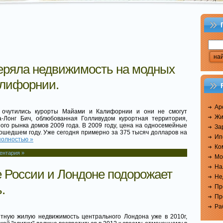
теряла недвижимость на модных
алифорнии.
Ар
 очутились курорты Майами и Калифорнии и они не смогут
Жи
а-Лонг Бич, облюбованная Голливудом курортная территория,
ого рынка домов 2009 года. В 2009 году, цена на односемейные
За
прошедшем году. Уже сегодня примерно за 375 тысяч долларов на
Ип
полностью »
Ко
ентария »
Мо
На
це России и Лондоне подорожает
Не
.
Пр
Пр
Ра
тную жилую недвижимость центрального Лондона уже в 2010г,