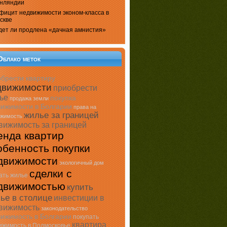
нляндии
фицит недвижимости эконом-класса в
скве
дет ли продлена «дачная амнистия»
Облако меток
брести квартиру
движимости
приобрести
ье
покупка
продажа земли
ижимости в Болгарии
права на
жилье за границей
ижимость
вижимость за границей
енда квартир
обенность покупки
движимости
экологичный дом
сделки с
ать жилье
движимостью
купить
ье в столице
инвестиции в
вижимость
законодательство
ижимость в Болгарии
покупать
квартира
ижимость в Подмосковье