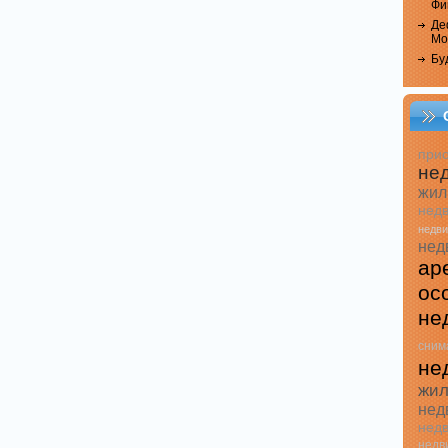
Фи
Де
Мо
Бу
прио
не
жил
недв
недв
нед
ар
ос
не
сним
не
жил
нед
недв
недв