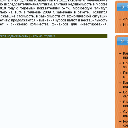
ой "элитки" должна возвратиться в 2012 к своему, отмеченному в
но исследователям-аналитикам, элитная недвижимость в Москве
10 году с годовыми показателями 5-7%. Московскую "элитку",
льно на 10% в течение 2009 г, замечено в отчете. Появятся
державшие стоимость, в зависимости от экономической ситуации
Ар
метить: продолжаются изменения курсов валют и нестабильность
дет к снижению количества финансов для инвестирования,
Не
ская недвижимость
|
2 комментария »
Ка
пр
Ср
жи
Го
кр
Ка
не
Во
об
В 
но
Су
вд
Ро
со