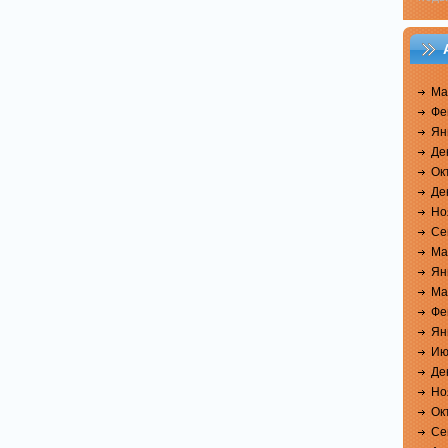
Ма
Фе
Ян
Де
Ок
Де
Но
Се
Ма
Ян
Ма
Фе
Ян
Ию
Де
Но
Ок
Се