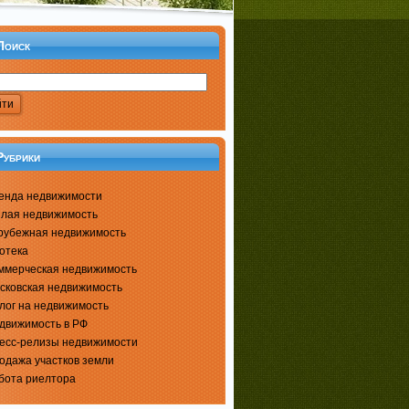
Поиск
Рубрики
енда недвижимости
лая недвижимость
рубежная недвижимость
отека
ммерческая недвижимость
сковская недвижимость
лог на недвижимость
движимость в РФ
есс-релизы недвижимости
одажа участков земли
бота риелтора