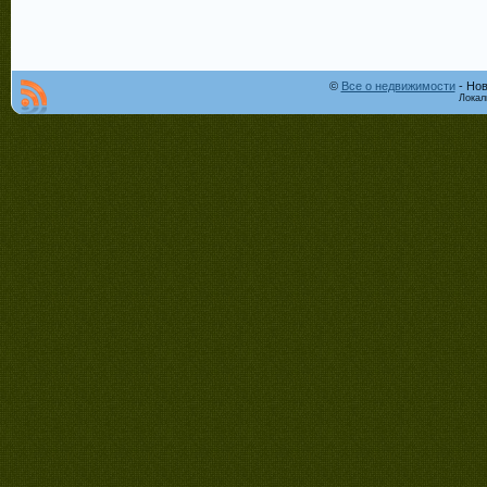
©
Все о недвижимости
- Нов
Локал