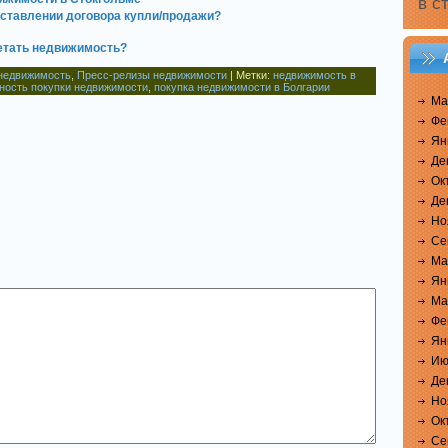
в с
оставлении договора купли/продажи?
ретать недвижимость?
недвижимость
,
Пресс-релизы недвижимости
| Метки:
недвижимость в
ность покупки недвижимости
,
покупка недвижимости в Болгарии
Ма
Фе
Ян
Де
Ок
Де
Но
Се
Ма
Ян
Ма
Фе
Ян
Ию
Де
Но
Ок
Се