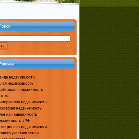
Поиск
Рубрики
енда недвижимости
лая недвижимость
рубежная недвижимость
отека
ммерческая недвижимость
сковская недвижимость
лог на недвижимость
движимость в РФ
есс-релизы недвижимости
одажа участков земли