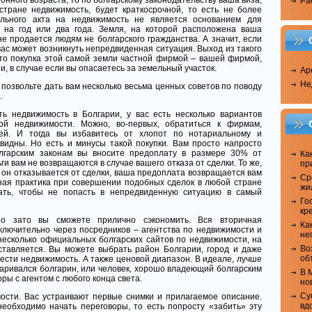
онного возраста, то по болгарскому законодательству ваша виза,
Ра
тране недвижимость, будет краткосрочной, то есть не более
ального акта на недвижимость не является основанием для
 на год или два года. Земля, на которой расположена ваша
не продается людям не болгарского гражданства. А значит, если
 вас может возникнуть непредвиденная ситуация. Выход из такого
это покупка этой самой земли частной фирмой – вашей фирмой,
и, в случае если вы опасаетесь за земельный участок.
Ар
Не
а позвольте дать вам несколько весьма ценных советов по поводу
.
ь недвижимость в Болгарии, у вас есть несколько вариантов
ой недвижимости. Можно, во-первых, обратиться к фирмам,
ей. И тогда вы избавитесь от хлопот по нотариальному и
идны. Но есть и минусы такой покупки. Вам просто напросто
олгарским законам вы вносите предоплату в размере 30% от
Ка
ги вам не возвращаются в случае вашего отказа от сделки. То же,
пр
и он отказывается от сделки, ваша предоплата возвращается вам
Ср
ная практика при совершении подобных сделок в любой стране
жи
ать, чтобы не попасть в непредвиденную ситуацию в самый
Го
кр
но зато вы сможете прилично сэкономить. Вся вторичная
Ка
ключительно через посредников – агентства по недвижимости и
не
несколько официальных болгарских сайтов по недвижимости, на
Во
ставляется. Вы можете выбрать район Болгарии, город и даже
об
рести недвижимость. А также ценовой диапазон. В идеале, лучше
варивался болгарин, или человек, хорошо владеющий болгарским
В 
ры с агентом с любого конца света.
но
Су
ости. Вас устраивают первые снимки и прилагаемое описание.
вд
необходимо начать переговоры, то есть попросту «забить» эту