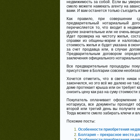
недвижимость за собой. Если вы увере
смело можете намекать агенту на аван
вами. И вам останется только съездить 
Как правило, при совершении сд
предварительный нотариальный дого
перечисляется то, что входит в недви
другие значительные или не очень вещи.
Идет проверка на чистоту жилья, сост
справки из общины-мэрии и налоговы
стоимость жилья и будет указана в ок
за счет продавца или, в случае дого
Предварительным договором определ
заключения официального нотариального
Все предварительные процедуры поку
присутствие в Болгарии совсем необяза
Хочется отметить, что в свете никак 
закончился, но это всё же далеко не так)
доме протекает крыша или он требует ка
снизить цену как раз на суму стоимости 
Покупатель оплачивает оформление 
нотариуса, все документы проходят о
второй или третий день вы получите н
Тогда можете смело забирать ключи и 
Похожие посты:
Особенности приобретения недв
Болгария – прекрасное место д
Особенности приобретения недв