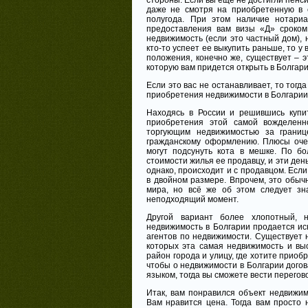
стороны. Если вы еще не достигли пенси
даже не смотря на приобретенную в с
полугода. При этом наличие нотари
предоставления вам визы «Д» сроком
недвижимость (если это частный дом), 
кто-то успеет ее выкупить раньше, то у
положения, конечно же, существует – 
которую вам придется открыть в Болгари
Если это вас не останавливает, то тогд
приобретения недвижимости в Болгарии
Находясь в России и решившись купит
приобретения этой самой вожделенн
торгующим недвижимостью за границ
гражданскому оформлению. Плюсы очев
могут подсунуть кота в мешке. По б
стоимости жилья ее продавцу, и эти день
однако, происходит и с продавцом. Есл
в двойном размере. Впрочем, это обыч
мира, но всё же об этом следует зн
неподходящий момент.
Другой вариант более хлопотный, 
недвижимость в Болгарии продается ис
агентов по недвижимости. Существует 
которых эта самая недвижимость и вы
район города и улицу, где хотите приоб
чтобы о недвижимости в Болгарии дого
языком, тогда вы сможете вести перегово
Итак, вам понравился объект недвижим
Вам нравится цена. Тогда вам просто 