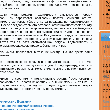
ны, что объект, представленный на фото – ваша голубая мечта,
Ро
совый платеж. Тогда недвижимость на 100% будет закреплена за
со
и оформить ее.
Фи
Де
елки купли-продажи недвижимости заключается первый
Мо
вор. Там отражается авансовый платеж, комиссия агента,
жимость, долговые обязательства продавца по недвижимости и
Бу
 После предварительного договора, агент начинает свою работу.
авляется скица – кадастровый план, берутся все необходимые
х органов об оценочной стоимости жилья. Именно оценочная
ончательном нотариальном акте. Все данные процедуры делаются
воренности, делятся поровну между покупателем и продавцом.
яется точная дата окончательной покупки недвижимости и
 акта, передающего право собственности вам.
ква
гра
пки жилья проводятся в течение месяца. На это время ваше
тельно.
Подм
поку
не прекращающего кризиса (кто-то может сказать, что он уже
ар
, можно сделать попытку снизить цену. Если, к примеру, в частном
питального ремонта, вы можете смело указать на это и пытаться
не
этого ремонта.
нед
жилья на свое имя и нотариальные услуги. После сделки у
закон
формление в налоговых органах и общине-мэрии, и только на
не
отариальный акт, прошедший полную государственную заверку.
владеть приобретенным объектом недвижимости.
ос
не
Бол
ижимости в Болгарии
ля ваших инвестиций в недвижимость
квар
ижимости в Стокгольме