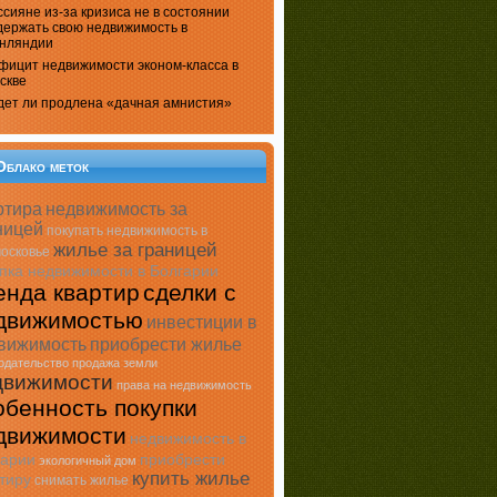
ссияне из-за кризиса не в состоянии
держать свою недвижимость в
нляндии
фицит недвижимости эконом-класса в
скве
дет ли продлена «дачная амнистия»
Облако меток
ртира
недвижимость за
ницей
покупать недвижимость в
жилье за границей
осковье
пка недвижимости в Болгарии
енда квартир
сделки с
движимостью
инвестиции в
вижимость
приобрести жилье
одательство
продажа земли
движимости
права на недвижимость
обенность покупки
движимости
недвижимость в
гарии
приобрести
экологичный дом
купить жилье
тиру
снимать жилье