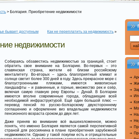
сть
> Болгария. Приобретение недвижимости
ье бывает доступным
Как не переплатить за недвижимость
»
ение недвижимости
Собираясь обзавестись недвижимостью за границей, стоит
обратить свое внимание на Болгарию. Во-первых – это
славянская страна, жители её близки российскому
менталитету. Во-вторых – здесь благоприятный климат и
Ар
солнце светит более 300 дней в году. Здесь прекрасное море с
благоустроенными пляжами, имеются живописные
Жи
ландшафты – и равнинные, и горные, множество рек и озёр,
За
включая самую главную реку Европы – Дунай. В Болгарии
Ип
имеются вполне современные города, обладающие всей
необходимой инфраструктурой. Ещё один большой плюс —
Ко
перевод пенсий по русско-болгарскому двухстороннему
Мо
соглашению и оформление виз владельцам недвижимости
пенсионного возраста сроком до двух лет
.
На
Не
Даже приняв во внимание всё вышеизложенное, можно
понять, что именно Болгария является самой перспективной
Пр
страной для россиянина в плане приобретения зарубежной
Пр
недвижимости. Однако у такой покупки есть и отрицательные