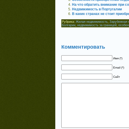
На что обратить внимание при с
Недвижимость в Португалии
В каких странах не стоит приоб
Рубрика:
Жилая недвижимость
,
Зарубежная 
Болгарии
,
недвижимость за границей
,
особен
Комментировать
Имя (*)
Email (*)
Сайт