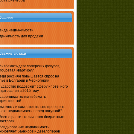
бота риелтора
Ссылки
енда недвижимости
движимость для продажи
Свежие записи
к избежать девелоперских фокусов,
иобретая квартиру?
еди россиян повышается спрос на
лье в Болгарии и Черногории
сударство поддержит сферу ипотечного
едитования в 2015 году
к арендодателям избежать
приятностей
зможно ли самостоятельно проверить
ъект недвижимости перед покупкой?
Москве растет количество бюджетных
востроек
бсидирование недвижимости
охновляет банкиров и девелоперов