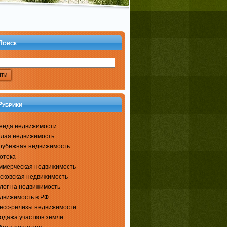
Поиск
Рубрики
енда недвижимости
лая недвижимость
рубежная недвижимость
отека
ммерческая недвижимость
сковская недвижимость
лог на недвижимость
движимость в РФ
есс-релизы недвижимости
одажа участков земли