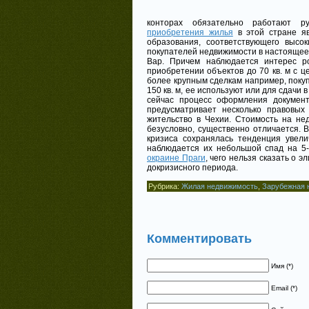
конторах обязательно работают р
приобретения жилья
в этой стране яв
образования, соответствующего высо
покупателей недвижимости в настоящее
Вар. Причем наблюдается интерес р
приобретении объектов до 70 кв. м с ц
более крупным сделкам например, поку
150 кв. м, ее используют или для сдачи 
сейчас процесс оформления докумен
предусматривает несколько правовых
жительство в Чехии. Стоимость на не
безусловно, существенно отличается. 
кризиса сохранялась тенденция увели
наблюдается их небольшой спад на 5-
окраине Праги
, чего нельзя сказать о 
докризисного периода.
Рубрика:
Жилая недвижимость
,
Зарубежная 
Комментировать
Имя (*)
Email (*)