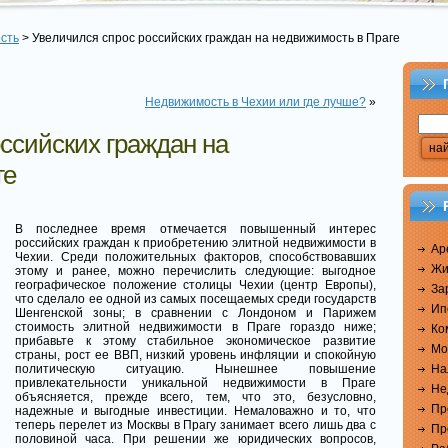
сть
> Увеличился спрос российских граждан на недвижимость в Праге
Недвижимость в Чехии или где лучше?
»
ссийских граждан на
ге
В последнее время отмечается повышенный интерес
российских граждан к приобретению элитной недвижимости в
Ар
Чехии. Среди положительных факторов, способствовавших
Жи
этому и ранее, можно перечислить следующие: выгодное
географическое положение столицы Чехии (центр Европы),
За
что сделало ее одной из самых посещаемых среди государств
Ип
Шенгенской зоны; в сравнении с Лондоном и Парижем
стоимость элитной недвижимости в Праге гораздо ниже;
Ко
прибавьте к этому стабильное экономическое развитие
Мо
страны, рост ее ВВП, низкий уровень инфляции и спокойную
На
политическую ситуацию. Нынешнее повышение
привлекательности уникальной недвижимости в Праге
Не
объясняется, прежде всего, тем, что
это, безусловно,
Пр
надежные и выгодные инвестиции. Немаловажно и то, что
теперь перелет из Москвы в Прагу занимает всего лишь два с
Пр
половиной часа. При решении же юридических вопросов,