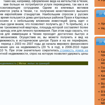
Ра
таких как, например, оформление вида на жительство в Чехии,
вам больше не потребуются услуги переводчика, так как в их
усскоговорящие сотрудники. Одним из ключевых мотивов
ляется учеба в Чехии, т.е. получение качественного высшего
ким европейским стандартам. Наибольшим спросом у русских
 время пользуются дома центральных районов Праги и Карловых
оссиян и к небольшому вложению инвестиций (речь идет о
Ар
елью сдачи внаем, что позволяет получить до 7 % прибыли), и к
пке трехкомнатной квартиры, площадь которой составляет более
Не
в аренду, или для личного проживания. При этом надо сказать, что
тов для иммиграции в Чехию проходит достаточно быстро и
 механизмов. Осуществив их, вы можете получить и вид на
движимость в историческом центре Праги и на ее периферии,
В период с 2003 по 2007 годы до начала мирового финансового
чения цен на недвижимость (20 % в год), в 2008-2010 годах
10 %. При этом значительно сократилась
стоимость домов на
Ка
элитной недвижимости, спрос на которую позволил удержать цены
пр
Ср
жи
недвижимость
| Метки:
жилье за границей
Го
кр
Ка
не
Во
об
В 
но
Су
вд