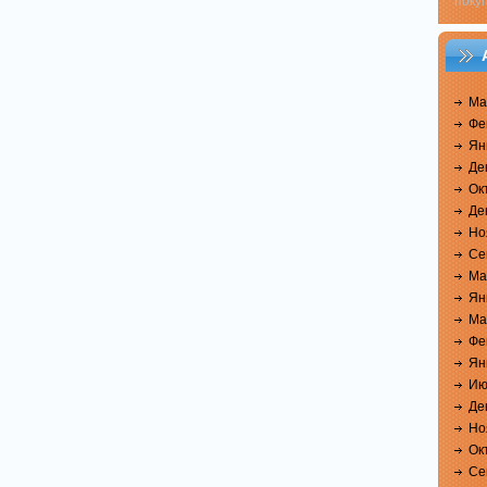
поку
Ма
Фе
Ян
Де
Ок
Де
Но
Се
Ма
Ян
Ма
Фе
Ян
Ию
Де
Но
Ок
Се