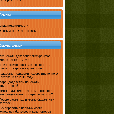
бота риелтора
Ссылки
енда недвижимости
движимость для продажи
Свежие записи
к избежать девелоперских фокусов,
иобретая квартиру?
еди россиян повышается спрос на
лье в Болгарии и Черногории
сударство поддержит сферу ипотечного
едитования в 2015 году
к арендодателям избежать
приятностей
зможно ли самостоятельно проверить
ъект недвижимости перед покупкой?
Москве растет количество бюджетных
востроек
бсидирование недвижимости
охновляет банкиров и девелоперов