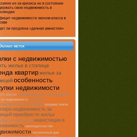
ссияне из-за кризиса не в состоянии
держать свою недвижимость в
нляндии
фицит недвижимости эконом-класса в
скве
дет ли продлена «дачная амнистия»
Облако меток
елки с недвижимостью
ить жилье в столице
енда квартир
жилье за
особенность
ницей
купки недвижимости
недвижимость в Болгарии
ать жилье
покупка
 на недвижимость
ижимости в Болгарии
продажа земли
ртира
недвижимость за
ницей
приобрести жилье
инвестиции в
брести квартиру
вижимость
законодательство
движимости
экологичный дом