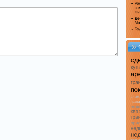
Ро
со
Фи
Де
Мо
Бу
сд
куп
ар
гра
по
сним
права
недв
ква
гра
прио
нед
не