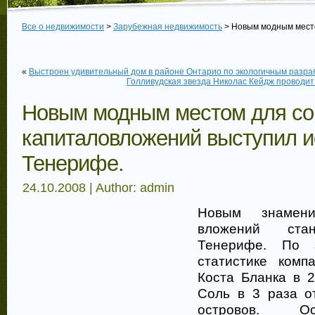
Все о недвижимости
>
Зарубежная недвижимость
> Новым модным место
«
Выстроен удивительный дом в районе Онтарио по экологичным разра
Голливудская звезда Николас Кейдж проводит
Новым модным местом для с
капиталовложений выступил и
Тенерифе.
24.10.2008 | Author: admin
Новым знамен
вложений стан
Тенерифе. По з
статистике комп
Коста Бланка в 2
Соль в 3 раза о
островов. О