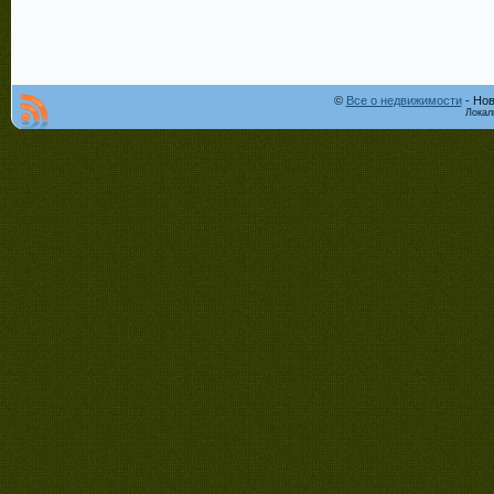
©
Все о недвижимости
- Нов
Локал